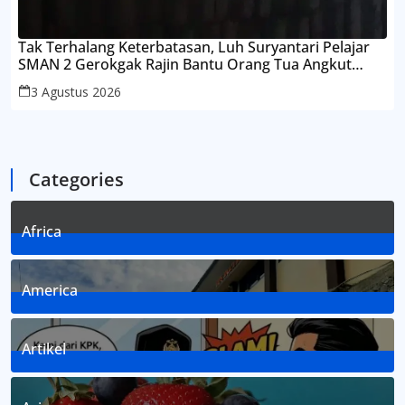
Tak Terhalang Keterbatasan, Luh Suryantari Pelajar
SMAN 2 Gerokgak Rajin Bantu Orang Tua Angkut
Batako Demi Sekolah
3 Agustus 2026
Categories
Africa
3
Posts
America
1
Posts
Artikel
8
Posts