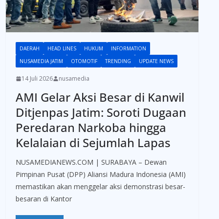
DAERAH
HEAD LINES
HUKUM
INFORMATION
NUSAMEDIA JATIM
OTOMOTIF
TRENDING
UPDATE NEWS
14 Juli 2026
nusamedia
AMI Gelar Aksi Besar di Kanwil
Ditjenpas Jatim: Soroti Dugaan
Peredaran Narkoba hingga
Kelalaian di Sejumlah Lapas
NUSAMEDIANEWS.COM | SURABAYA – Dewan
Pimpinan Pusat (DPP) Aliansi Madura Indonesia (AMI)
memastikan akan menggelar aksi demonstrasi besar-
besaran di Kantor