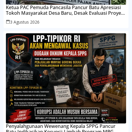
Ketua PAC Pemuda Pancasila Pancur Batu Apresiasi
Tokoh Masyarakat Desa Baru, Desak Evaluasi Proyek
Plat Beton Jalan Medan–Delitua
3 Agustus 2026
Penyalahgunaan Wewenang Kepala SPPG Pancur
Batu Indikasikan Korupsi: Limbah Program MBG