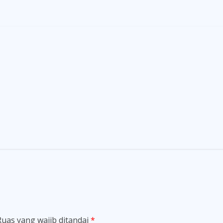
Ruas yang wajib ditandai
*