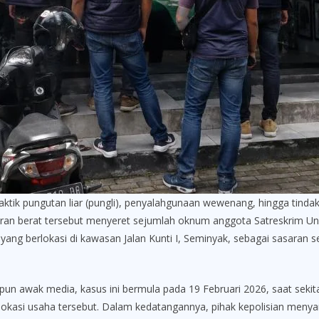
pungutan liar (pungli), penyalahgunaan wewenang, hingga tindaka
anggaran berat tersebut menyeret sejumlah oknum anggota Satreskrim U
yang berlokasi di kawasan Jalan Kunti I, Seminyak, sebagai sasara
pun awak media, kasus ini bermula pada 19 Februari 2026, saat sek
 lokasi usaha tersebut. Dalam kedatangannya, pihak kepolisian men