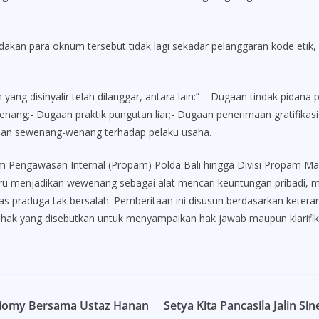
tindakan para oknum tersebut tidak lagi sekadar pelanggaran kode etik
yang disinyalir telah dilanggar, antara lain:” – Dugaan tindak pidan
ng;- Dugaan praktik pungutan liar;- Dugaan penerimaan gratifikas
kanan sewenang-wenang terhadap pelaku usaha.
tim Pengawasan Internal (Propam) Polda Bali hingga Divisi Propam Mabe
ru menjadikan wewenang sebagai alat mencari keuntungan pribadi, ma
sas praduga tak bersalah. Pemberitaan ini disusun berdasarkan keteran
pihak yang disebutkan untuk menyampaikan hak jawab maupun klarif
Ciomy Bersama Ustaz Hanan
Setya Kita Pancasila Jalin S