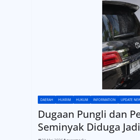
DAERAH
HUKRIM
HUKUM
INFORMATION
UPDATE NE
Dugaan Pungli dan P
Seminyak Diduga Jadi