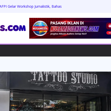
FPI Gelar Workshop Jurnalistik, Bahas
ngan, dan Perlindungan Publik
la Negara Era Modern Lewat Kedaulatan
ertanian Jadi Kunci Masa Depan
26, 470 Layanan Kemenkum Penuh
kum Harus Dorong Investasi Bukan
ishub Gresik Terlibat Edarkan Sabu
Berhasil Diringkus Satresnarkoba
 Sidoarjo Gelar Curhat Kamtibmas di
at Komunikasi Dua Arah dengan Warga