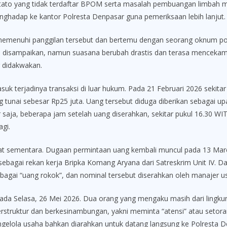
tato yang tidak terdaftar BPOM serta masalah pembuangan limbah medi
menghadap ke kantor Polresta Denpasar guna pemeriksaan lebih lanjut.
 memenuhi panggilan tersebut dan bertemu dengan seorang oknum pol
 disampaikan, namun suasana berubah drastis dan terasa mencekam k
 didakwakan.
uk terjadinya transaksi di luar hukum. Pada 21 Februari 2026 sekitar
tunai sebesar Rp25 juta. Uang tersebut diduga diberikan sebagai u
r saja, beberapa jam setelah uang diserahkan, sekitar pukul 16.30 WIT
gi.
fat sementara. Dugaan permintaan uang kembali muncul pada 13 Maret 
bagai rekan kerja Bripka Komang Aryana dari Satreskrim Unit IV. D
agai “uang rokok”, dan nominal tersebut diserahkan oleh manajer 
 pada Selasa, 26 Mei 2026. Dua orang yang mengaku masih dari ling
 terstruktur dan berkesinambungan, yakni meminta “atensi” atau setora
engelola usaha bahkan diarahkan untuk datang langsung ke Polresta De