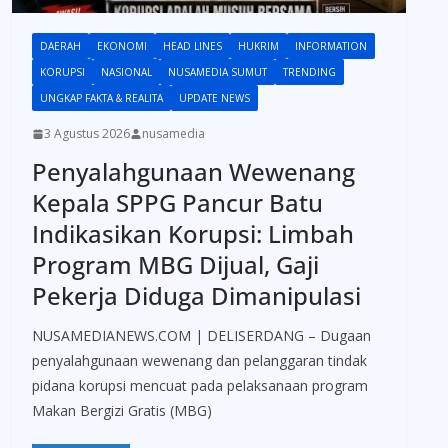
DAERAH
EKONOMI
HEAD LINES
HUKRIM
INFORMATION
KORUPSI
NASIONAL
NUSAMEDIA SUMUT
TRENDING
UNGKAP FAKTA & REALITA
UPDATE NEWS
3 Agustus 2026
nusamedia
Penyalahgunaan Wewenang
Kepala SPPG Pancur Batu
Indikasikan Korupsi: Limbah
Program MBG Dijual, Gaji
Pekerja Diduga Dimanipulasi
NUSAMEDIANEWS.COM | DELISERDANG – Dugaan
penyalahgunaan wewenang dan pelanggaran tindak
pidana korupsi mencuat pada pelaksanaan program
Makan Bergizi Gratis (MBG)