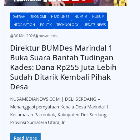
DAERAH
EKONOMI
HEAD LINES
HUKRIM
HUKUM
INFORMATION
POLITIK
TECHNOLOGY
UPDATE NEWS
30 Mei 2026
nusamedia
Direktur BUMDes Marindal 1
Buka Suara Bantah Tudingan
Kades: Dana Rp255 Juta Lebih
Sudah Ditarik Kembali Pihak
Desa
NUSAMEDIANEWS.COM | DELI SERDANG –
Menanggapi pernyataan Kepala Desa Marindal 1,
Kecamatan Patumbak, Kabupaten Deli Serdang,
Provinsi Sumatera Utara, Ir.
Read More