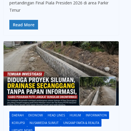
pertandingan Final Piala Presiden 2026 di area Parkir
Timur
Read More
DAERAH
EKONOMI
HEAD LINES
HUKUM
INFORMATION
KORUPSI
NUSAMEDIA SUMUT
UNGKAP FAKTA & REALITA
UPDATE NEWS