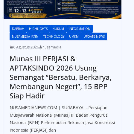
DAERAH
HIGHLIGHTS
HUKUM
INFORMATION
NUSAMEDIA JATIM
TECHNOLOGY
UMKM
UPDATE NEWS
6 Agustus 2026
nusamedia
Munas III PERJASI &
APTAKSINDO 2026 Usung
Semangat “Bersatu, Berkarya,
Membangun Negeri”, 15 BPP
Siap Hadir
NUSAMEDIANEWS.COM | SURABAYA – Persiapan
Musyawarah Nasional (Munas) III Badan Pengurus
Nasional (BPN) Perkumpulan Rekanan Jasa Konstruksi
Indonesia (PERJASI) dan