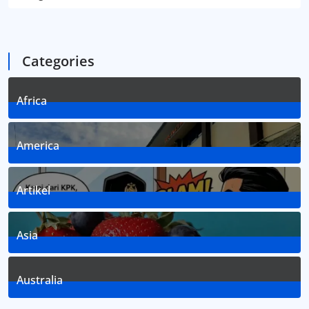
Categories
Africa
3
Posts
America
1
Posts
Artikel
8
Posts
Asia
2
Posts
Australia
2
Posts