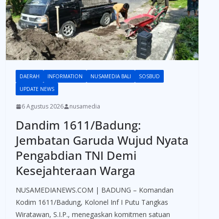
DAERAH
INFORMATION
NUSAMEDIA BALI
SOSBUD
UPDATE NEWS
6 Agustus 2026
nusamedia
Dandim 1611/Badung:
Jembatan Garuda Wujud Nyata
Pengabdian TNI Demi
Kesejahteraan Warga
NUSAMEDIANEWS.COM | BADUNG – Komandan
Kodim 1611/Badung, Kolonel Inf I Putu Tangkas
Wiratawan, S.I.P., menegaskan komitmen satuan