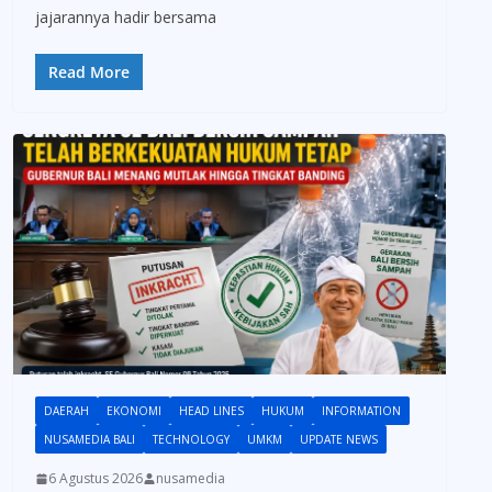
jajarannya hadir bersama
Read More
DAERAH
EKONOMI
HEAD LINES
HUKUM
INFORMATION
NUSAMEDIA BALI
TECHNOLOGY
UMKM
UPDATE NEWS
6 Agustus 2026
nusamedia