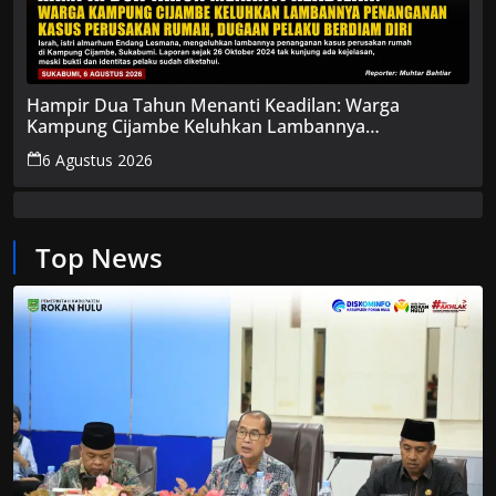
Hampir Dua Tahun Menanti Keadilan: Warga
Kampung Cijambe Keluhkan Lambannya
Penanganan Kasus Perusakan Rumah, Dugaan
6 Agustus 2026
Pelaku Berdiam Diri
Top News