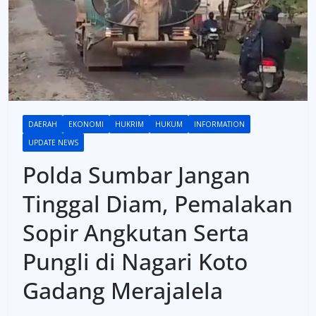
DAERAH
EKONOMI
HUKRIM
HUKUM
INFORMATION
UPDATE NEWS
Polda Sumbar Jangan
Tinggal Diam, Pemalakan
Sopir Angkutan Serta
Pungli di Nagari Koto
Gadang Merajalela