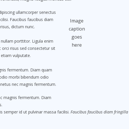
Adipiscing ullamcorper senectus
ilisi. Faucibus faucibus diam
Image
 risus, dictum nunc.
caption
goes
nullam porttitor. Ligula enim
here
 orci risus sed consectetur sit
 etiam vulputate.
agnis fermentum. Diam quam
 odio morbi bibendum odio
t netus nec magnis fermentum.
nec magnis fermentum. Diam
s.
s semper id ut pulvinar massa facilisi.
Faucibus faucibus diam fringilla 