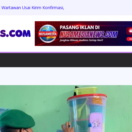
 Wartawan Usai Kirim Konfirmasi,
iliar Langkat Kian Disorot
 Dentim Serahkan Tersangka dan Barang
an ke Kejaksaan Negeri Denpasar
iri Pelepasan Purna Tugas Danramil,
NI–Polri
Sinaputri: Dokter Anti-Aging Solo yang
rbasis Sains dan Edukasi
Belum Dibayar, Buruh Tunas Sawit PTPN
t Hak Upah