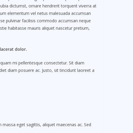
a dictumst, ornare hendrerit torquent viverra at
nterdum elementum vel netus malesuada accumsan
tasse pulvinar facilisis commodo accumsan neque
estie habitasse mauris aliquet nascetur pretium,
acerat dolor.
is quam mi pellentesque consectetur. Sit diam
et diam posuere ac. Justo, sit tincidunt laoreet a
In massa eget sagittis, aliquet maecenas ac. Sed