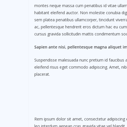
montes neque massa cum penatibus id vitae ullam
habitant eleifend auctor. Non molestie conubia d
sem platea penatibus ullamcorper, tincidunt viver
ac, pellentesque hendrerit eros dictum hac eu cum, 
cursus gravida sollicitudin mattis condimentum soc
Sapien ante nisi, pellentesque magna aliquet i
Suspendisse malesuada nunc pretium id faucibus a. L
eleifend risus eget commodo adipiscing. Amet, nibh
placerat.
Rem ipsum dolor sit amet, consectetur adipiscing e
leo interdum aenean cras gravida vitae vel blandit