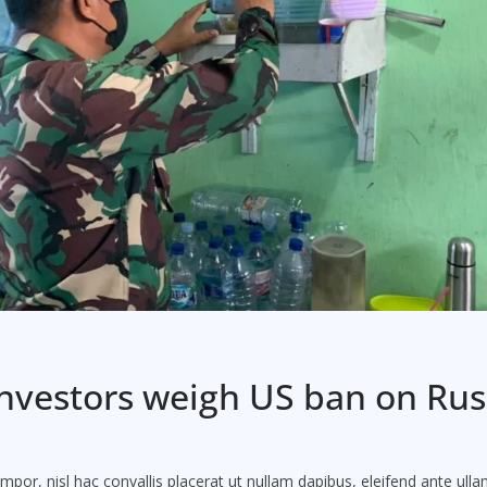
investors weigh US ban on Ru
por, nisl hac convallis placerat ut nullam dapibus, eleifend ante ullam