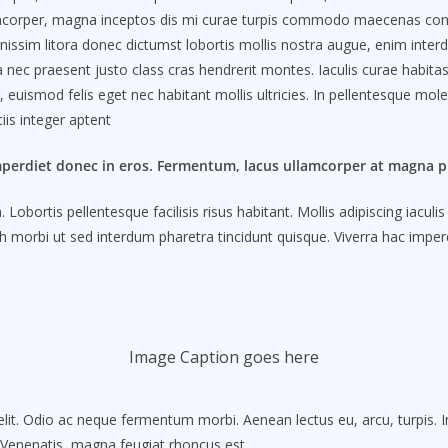
corper, magna inceptos dis mi curae turpis commodo maecenas conubi
ignissim litora donec dictumst lobortis mollis nostra augue, enim i
ra nec praesent justo class cras hendrerit montes. Iaculis curae habi
euismod felis eget nec habitant mollis ultricies. In pellentesque mol
iis integer aptent
mperdiet donec in eros. Fermentum, lacus ullamcorper at magna pl
obortis pellentesque facilisis risus habitant. Mollis adipiscing iacul
 morbi ut sed interdum pharetra tincidunt quisque. Viverra hac imperdi
Image Caption goes here
lit. Odio ac neque fermentum morbi. Aenean lectus eu, arcu, turpis. 
. Venenatis, magna feugiat rhoncus est.