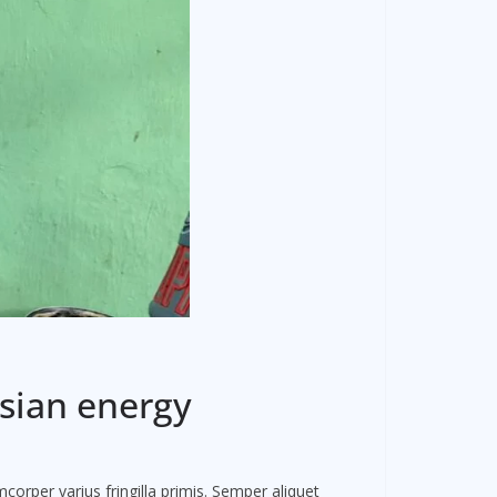
ssian energy
corper varius fringilla primis. Semper aliquet