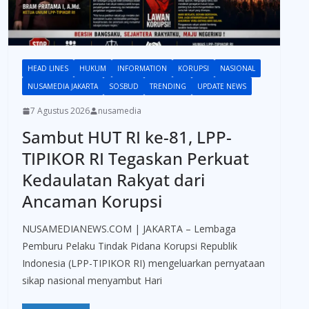
HEAD LINES
HUKUM
INFORMATION
KORUPSI
NASIONAL
NUSAMEDIA JAKARTA
SOSBUD
TRENDING
UPDATE NEWS
7 Agustus 2026
nusamedia
Sambut HUT RI ke-81, LPP-
TIPIKOR RI Tegaskan Perkuat
Kedaulatan Rakyat dari
Ancaman Korupsi
NUSAMEDIANEWS.COM | JAKARTA – Lembaga
Pemburu Pelaku Tindak Pidana Korupsi Republik
Indonesia (LPP-TIPIKOR RI) mengeluarkan pernyataan
sikap nasional menyambut Hari