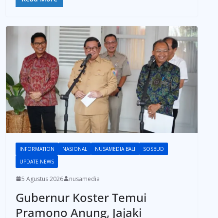
INFORMATION
NASIONAL
NUSAMEDIA BALI
SOSBUD
UPDATE NEWS
5 Agustus 2026
nusamedia
Gubernur Koster Temui
Pramono Anung, Jajaki