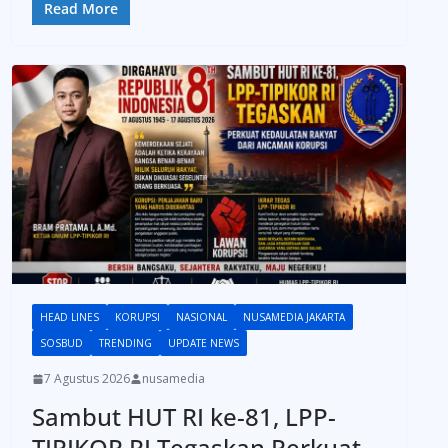
Read More
HEAD LINES
KORUPSI
NASIONAL
NUSAMEDIA JAKARTA
SOSBUD
TRENDING
UPDATE NEWS
7 Agustus 2026
nusamedia
Sambut HUT RI ke-81, LPP-
TIPIKOR RI Tegaskan Perkuat