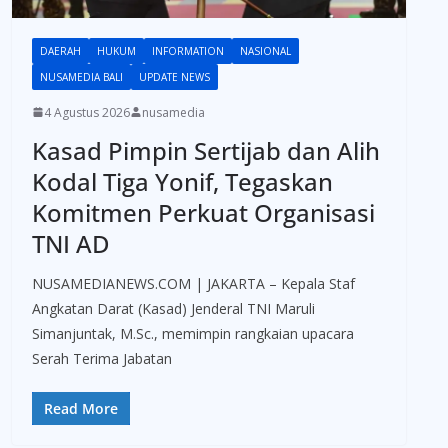
DAERAH
HUKUM
INFORMATION
NASIONAL
NUSAMEDIA BALI
UPDATE NEWS
4 Agustus 2026
nusamedia
Kasad Pimpin Sertijab dan Alih
Kodal Tiga Yonif, Tegaskan
Komitmen Perkuat Organisasi
TNI AD
NUSAMEDIANEWS.COM | JAKARTA – Kepala Staf
Angkatan Darat (Kasad) Jenderal TNI Maruli
Simanjuntak, M.Sc., memimpin rangkaian upacara
Serah Terima Jabatan
Read More