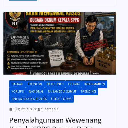
DAERAH
EKONOMI
HEAD LINES
HUKRIM
INFORMATION
KORUPSI
NASIONAL
NUSAMEDIA SUMUT
TRENDING
UNGKAP FAKTA & REALITA
UPDATE NEWS
3 Agustus 2026
nusamedia
Penyalahgunaan Wewenang