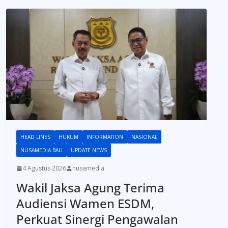
HEAD LINES
HUKUM
INFORMATION
NASIONAL
NUSAMEDIA BALI
UPDATE NEWS
4 Agustus 2026
nusamedia
Wakil Jaksa Agung Terima
Audiensi Wamen ESDM,
Perkuat Sinergi Pengawalan