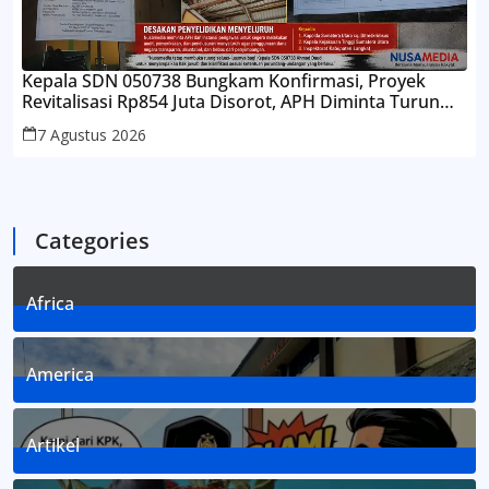
Kepala SDN 050738 Bungkam Konfirmasi, Proyek
Revitalisasi Rp854 Juta Disorot, APH Diminta Turun
Tangan
7 Agustus 2026
Categories
Africa
3
Posts
America
1
Posts
Artikel
8
Posts