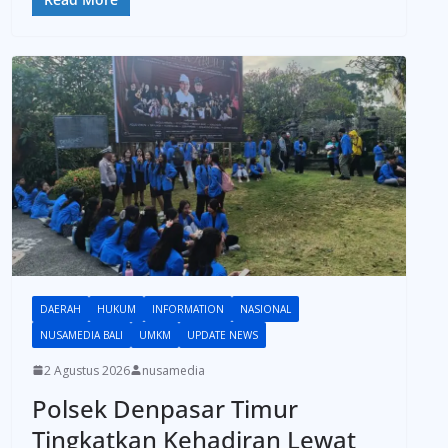
DAERAH
HUKUM
INFORMATION
NASIONAL
NUSAMEDIA BALI
UMKM
UPDATE NEWS
2 Agustus 2026
nusamedia
Polsek Denpasar Timur
Tingkatkan Kehadiran Lewat