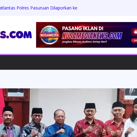
atlantas Polres Pasuruan Dilaporkan ke
ayasa BAP Kecelakaan
ngantar Cita Rasa Autentik Jepang
o Tokyo”
 Penuh Harapan di Titik Nol Singaraja:
 Terbatas, Menanti Uluran Tangan
 Agung 2026, Polres Jembrana Gencar
gah Premanisme dan Penyakit
tapkan 5 Kawasan Rendah Emisi, Dorong
sang PLTS Atap