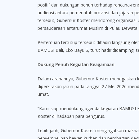
positif dan dukungan penuh terhadap rencana-renc
audiensi antara pemerintah provinsi dan jajaran
tersebut, Gubernur Koster mendorong organisasi 
persaudaraan antarumat Muslim di Pulau Dewata.
Pertemuan tertutup tersebut dihadiri langsung 
BAMUSI Bali, Eko Bayu S, turut hadir didampingi
Dukung Penuh Kegiatan Keagamaan
Dalam arahannya, Gubernur Koster menegaskan ke
diperkirakan jatuh pada tanggal 27 Mei 2026 men
umat.
“Kami siap mendukung agenda kegiatan BAMUSI Bal
Koster di hadapan para pengurus.
Lebih jauh, Gubernur Koster mengingatkan makna ha
penyembelihan hewan kurban dan pembagian daging