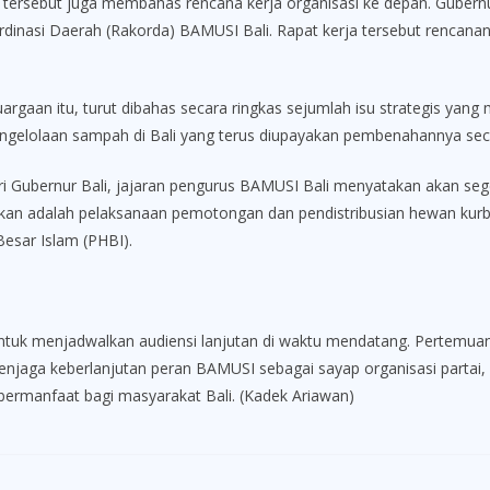
rsebut juga membahas rencana kerja organisasi ke depan. Gubernu
nasi Daerah (Rakorda) BAMUSI Bali. Rapat kerja tersebut rencanan
rgaan itu, turut dibahas secara ringkas sejumlah isu strategis yang m
engelolaan sampah di Bali yang terus diupayakan pembenahannya seca
i Gubernur Bali, jajaran pengurus BAMUSI Bali menyatakan akan se
nkan adalah pelaksanaan pemotongan dan pendistribusian hewan kurb
Besar Islam (PHBI).
ntuk menjadwalkan audiensi lanjutan di waktu mendatang. Pertemua
jaga keberlanjutan peran BAMUSI sebagai sayap organisasi partai, 
 bermanfaat bagi masyarakat Bali. (Kadek Ariawan)