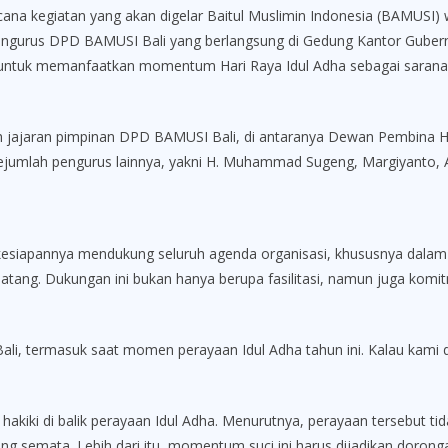
ana kegiatan yang akan digelar Baitul Muslimin Indonesia (BAMUSI) w
 pengurus DPD BAMUSI Bali yang berlangsung di Gedung Kantor Guber
untuk memanfaatkan momentum Hari Raya Idul Adha sebagai sarana s
oleh jajaran pimpinan DPD BAMUSI Bali, di antaranya Dewan Pembina
 sejumlah pengurus lainnya, yakni H. Muhammad Sugeng, Margiyanto,
siapannya mendukung seluruh agenda organisasi, khususnya dalam 
datang. Dukungan ini bukan hanya berupa fasilitasi, namun juga kom
i, termasuk saat momen perayaan Idul Adha tahun ini. Kalau kami d
kiki di balik perayaan Idul Adha. Menurutnya, perayaan tersebut tid
 semata. Lebih dari itu, momentum suci ini harus dijadikan doronga