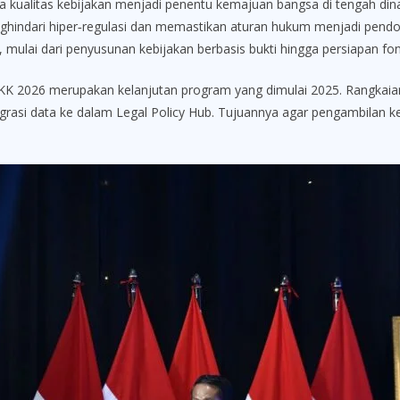
alitas kebijakan menjadi penentu kemajuan bangsa di tengah din
enghindari hiper‑regulasi dan memastikan aturan hukum menjadi pen
s, mulai dari penyusunan kebijakan berbasis bukti hingga persiapan f
K 2026 merupakan kelanjutan program yang dimulai 2025. Rangkaian k
egrasi data ke dalam Legal Policy Hub. Tujuannya agar pengambilan k