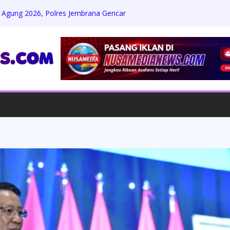
 Agung 2026, Polres Jembrana Gencar
gah Premanisme dan Penyakit
Belum Dibayar, Buruh Tunas Sawit PTPN
t Hak Upah
 Wartawan Usai Kirim Konfirmasi,
iliar Langkat Kian Disorot
ngantar Cita Rasa Autentik Jepang
o Tokyo”
 Penuh Harapan di Titik Nol Singaraja:
 Terbatas, Menanti Uluran Tangan