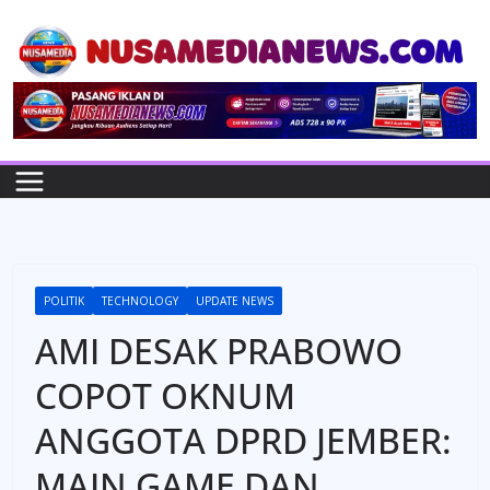
Skip
to
content
POLITIK
TECHNOLOGY
UPDATE NEWS
AMI DESAK PRABOWO
COPOT OKNUM
ANGGOTA DPRD JEMBER:
MAIN GAME DAN