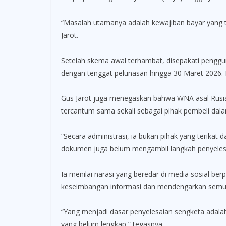
“Masalah utamanya adalah kewajiban bayar yang ti
Jarot.
Setelah skema awal terhambat, disepakati penggu
dengan tenggat pelunasan hingga 30 Maret 2026. H
Gus Jarot juga menegaskan bahwa WNA asal Rusia 
tercantum sama sekali sebagai pihak pembeli dal
“Secara administrasi, ia bukan pihak yang terika
dokumen juga belum mengambil langkah penyelesai
Ia menilai narasi yang beredar di media sosial b
keseimbangan informasi dan mendengarkan semu
“Yang menjadi dasar penyelesaian sengketa adala
yang belum lengkap,” tegasnya.