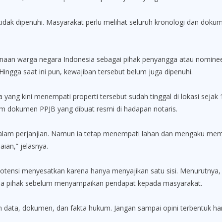
dak dipenuhi. Masyarakat perlu melihat seluruh kronologi dan dokum
naan warga negara Indonesia sebagai pihak penyangga atau nominee 
ingga saat ini pun, kewajiban tersebut belum juga dipenuhi.
yang kini menempati properti tersebut sudah tinggal di lokasi sej
am dokumen PPJB yang dibuat resmi di hadapan notaris.
t dalam perjanjian. Namun ia tetap menempati lahan dan mengaku mem
an,” jelasnya.
erpotensi menyesatkan karena hanya menyajikan satu sisi. Menurutny
a pihak sebelum menyampaikan pendapat kepada masyarakat.
h data, dokumen, dan fakta hukum. Jangan sampai opini terbentuk ha