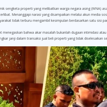
ngketa properti yang melibatkan warga negara asing (WNA) asal 
 terlibat. Menanggapi narasi yang disampaikan melalui akun media so
akat tidak terburu mengambil kesimpulan berdasarkan satu sisi pa
ot menegaskan bahwa akar masalah bukanlah dugaan intimidasi atau
kar janji dalam transaksi jual beli properti yang tidak diselesaikan 