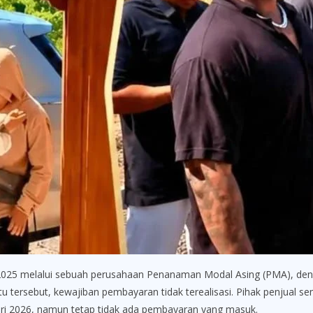
li 2025 melalui sebuah perusahaan Penanaman Modal Asing (PMA), den
tersebut, kewajiban pembayaran tidak terealisasi. Pihak penjual 
nuari 2026, namun tetap tidak ada pembayaran yang masuk.