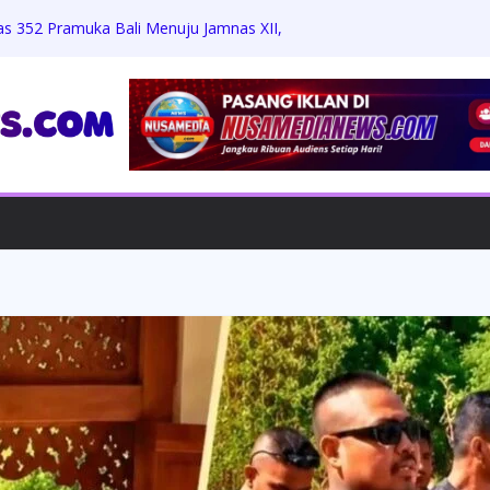
as 352 Pramuka Bali Menuju Jamnas XII,
 dan Jati Diri
Zikri Hakim: Memaafkan Perundungan,
h Beasiswa Penuh
Jumat Berkah, Bagikan Sembako dan
dengan Warga
rdiansyah Harus Hadapi Proses Hukum,
Praperadilan
ungkam Konfirmasi, Proyek Revitalisasi
 APH Diminta Turun Tangan