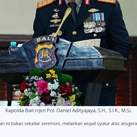
Kapolda Bali Irjen Pol. Daniel Adityajaya, S.H., S.I.K., M.Si.
 ini bukan sekadar seremoni, melainkan wujud syukur atas anugera