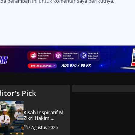
ada peramban ini untuk komentar saya berikutnya.
ditor's Pick
Kisah Inspiratif M.
Zikri Hakim:
Memaafkan
7 Agustus 2026
Perundungan,