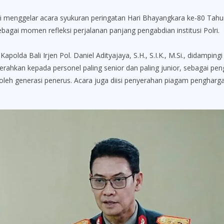
ggelar acara syukuran peringatan Hari Bhayangkara ke-80 Tahun 2
bagai momen refleksi perjalanan panjang pengabdian institusi Polri.
lda Bali Irjen Pol. Daniel Adityajaya, S.H., S.I.K., M.Si., didamping
rahkan kepada personel paling senior dan paling junior, sebagai pen
oleh generasi penerus. Acara juga diisi penyerahan piagam pengha