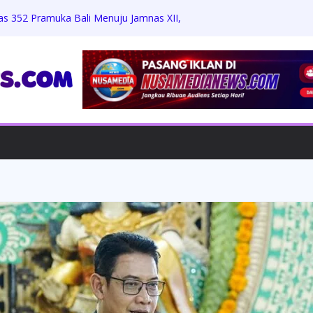
as 352 Pramuka Bali Menuju Jamnas XII,
 dan Jati Diri
Zikri Hakim: Memaafkan Perundungan,
h Beasiswa Penuh
Jumat Berkah, Bagikan Sembako dan
 dengan Warga
rdiansyah Harus Hadapi Proses Hukum,
Praperadilan
ungkam Konfirmasi, Proyek Revitalisasi
 APH Diminta Turun Tangan