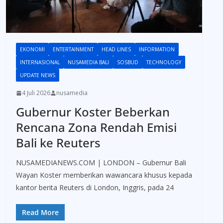
EKONOMI
ENTERTAINMENT
HEAD LINES
INFORMATION
INTERNASIONAL
NUSAMEDIA BALI
SOSBUD
TECHNOLOGY
UPDATE NEWS
4 Juli 2026
nusamedia
Gubernur Koster Beberkan
Rencana Zona Rendah Emisi
Bali ke Reuters
NUSAMEDIANEWS.COM | LONDON – Gubernur Bali
Wayan Koster memberikan wawancara khusus kepada
kantor berita Reuters di London, Inggris, pada 24
Read More