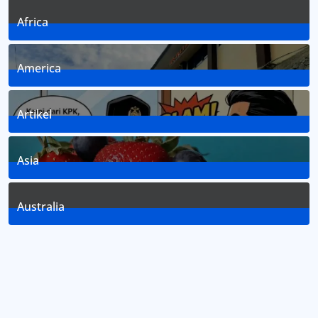
Africa
3
Posts
America
1
Posts
Artikel
8
Posts
Asia
2
Posts
Australia
2
Posts