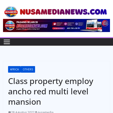
Skip
to
content
AFRICA
OTHERS
Class property employ
ancho red multi level
mansion
28 Agustus 2022
nusamedia