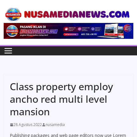
Skip
to
content
Class property employ
ancho red multi level
mansion
28 Agustus 2022
nusamedia
Publishing packages and web page editors now use Lorem