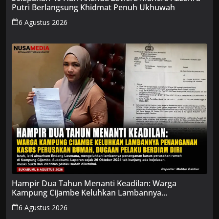
Putri Berlangsung Khidmat Penuh Ukhuwah
6 Agustus 2026
Hampir Dua Tahun Menanti Keadilan: Warga
Kampung Cijambe Keluhkan Lambannya
Penanganan Kasus Perusakan Rumah, Dugaan
6 Agustus 2026
Pelaku Berdiam Diri