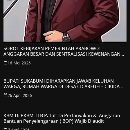
SOROT KEBIJAKAN PEMERINTAH PRABOWO:
ANGGARAN BESAR DAN SENTRALISASI KEWENANGAN
JADI PERHATIAN; LPP-TIPIKOR RI BERIKAN TANGGAPAN
16 Mei 2026
KRITIS
BUPATI SUKABUMI DIHARAPKAN JAWAB KELUHAN
WARGA, RUMAH WARGA DI DESA CICAREUH – CIKIDANG
DIAMBRUKAN
26 April 2026
KBM Di PKBM TTB Patut Di Pertanyakan & Anggaran
Bantuan Penyelengaraan ( BOP) Wajib Diaudit
7 April 2026