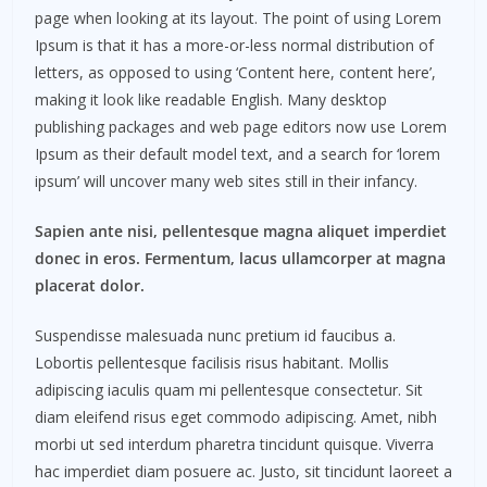
page when looking at its layout. The point of using Lorem
Ipsum is that it has a more-or-less normal distribution of
letters, as opposed to using ‘Content here, content here’,
making it look like readable English. Many desktop
publishing packages and web page editors now use Lorem
Ipsum as their default model text, and a search for ‘lorem
ipsum’ will uncover many web sites still in their infancy.
Sapien ante nisi, pellentesque magna aliquet imperdiet
donec in eros. Fermentum, lacus ullamcorper at magna
placerat dolor.
Suspendisse malesuada nunc pretium id faucibus a.
Lobortis pellentesque facilisis risus habitant. Mollis
adipiscing iaculis quam mi pellentesque consectetur. Sit
diam eleifend risus eget commodo adipiscing. Amet, nibh
morbi ut sed interdum pharetra tincidunt quisque. Viverra
hac imperdiet diam posuere ac. Justo, sit tincidunt laoreet a