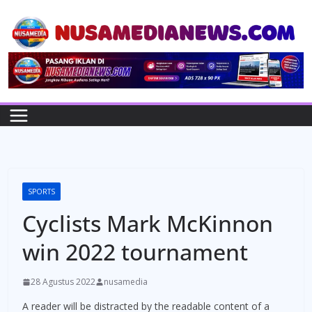
Skip
to
content
SPORTS
Cyclists Mark McKinnon
win 2022 tournament
28 Agustus 2022
nusamedia
A reader will be distracted by the readable content of a