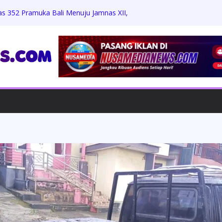
as 352 Pramuka Bali Menuju Jamnas XII,
 dan Jati Diri
Zikri Hakim: Memaafkan Perundungan,
h Beasiswa Penuh
Jumat Berkah, Bagikan Sembako dan
dengan Warga
rdiansyah Harus Hadapi Proses Hukum,
Praperadilan
ungkam Konfirmasi, Proyek Revitalisasi
 APH Diminta Turun Tangan