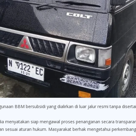
naan BBM bersubsidi yang dialirkan di luar jalur resmi tanpa disert
edia menyatakan siap mengawal proses penanganan secara transpara
l, dan sesuai aturan hukum. Masyarakat berhak mengetahui perkembanga