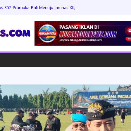
as 352 Pramuka Bali Menuju Jamnas XII,
 dan Jati Diri
Zikri Hakim: Memaafkan Perundungan,
h Beasiswa Penuh
Jumat Berkah, Bagikan Sembako dan
dengan Warga
rdiansyah Harus Hadapi Proses Hukum,
Praperadilan
ungkam Konfirmasi, Proyek Revitalisasi
 APH Diminta Turun Tangan