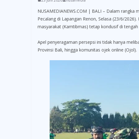
23 Juni 2026
nusamedia
NUSAMEDIANEWS.COM | BALI – Dalam rangka mewuju
Pecalang di Lapangan Renon, Selasa (23/6/2026). 
masyarakat (Kamtibmas) tetap kondusif di tengah d
Apel penyeragaman persepsi ini tidak hanya melib
Provinsi Bali, hingga komunitas ojek online (Ojol).