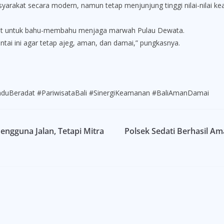
akat secara modern, namun tetap menjunjung tinggi nilai-nilai kear
kat untuk bahu-membahu menjaga marwah Pulau Dewata.
ntai ini agar tetap ajeg, aman, dan damai,” pungkasnya.
nduBeradat #PariwisataBali #SinergiKeamanan #BaliAmanDamai
engguna Jalan, Tetapi Mitra
Polsek Sedati Berhasil A