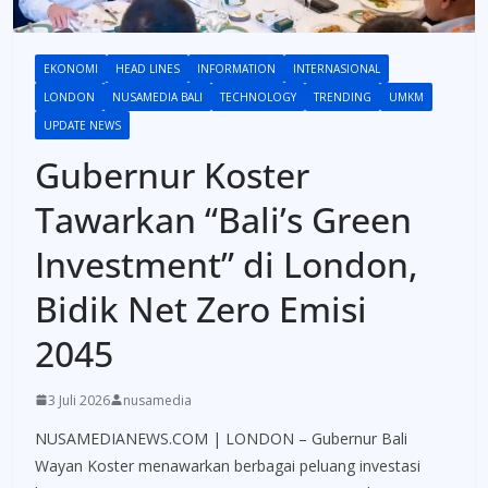
EKONOMI
HEAD LINES
INFORMATION
INTERNASIONAL
LONDON
NUSAMEDIA BALI
TECHNOLOGY
TRENDING
UMKM
UPDATE NEWS
Gubernur Koster
Tawarkan “Bali’s Green
Investment” di London,
Bidik Net Zero Emisi
2045
3 Juli 2026
nusamedia
NUSAMEDIANEWS.COM | LONDON – Gubernur Bali
Wayan Koster menawarkan berbagai peluang investasi