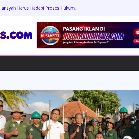
rdiansyah Harus Hadapi Proses Hukum,
Praperadilan
 dan Keamanan, Bhabinkamtibmas
ndataan Pendatang Non-Permanen
, Bhabinkamtibmas Kesiman Petilan
aga Kamtibmas
Zikri Hakim: Memaafkan Perundungan,
h Beasiswa Penuh
Jumat Berkah, Bagikan Sembako dan
dengan Warga