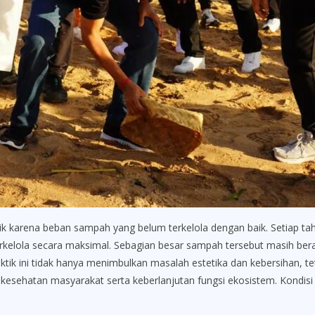
elik karena beban sampah yang belum terkelola dengan baik. Setiap ta
rkelola secara maksimal. Sebagian besar sampah tersebut masih ber
ik ini tidak hanya menimbulkan masalah estetika dan kebersihan, t
kesehatan masyarakat serta keberlanjutan fungsi ekosistem. Kondis