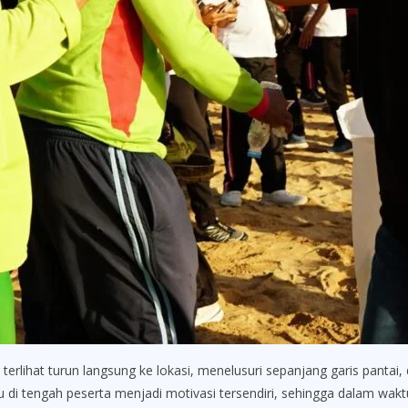
lihat turun langsung ke lokasi, menelusuri sepanjang garis pantai,
 di tengah peserta menjadi motivasi tersendiri, sehingga dalam wak