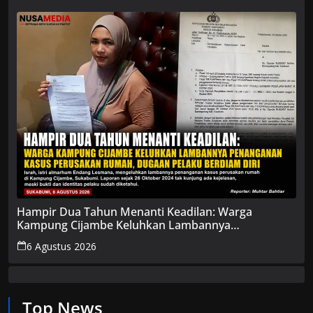
Hampir Dua Tahun Menanti Keadilan: Warga
Kampung Cijambe Keluhkan Lambannya
Penanganan Kasus Perusakan Rumah, Dugaan
6 Agustus 2026
Pelaku Berdiam Diri
Top News