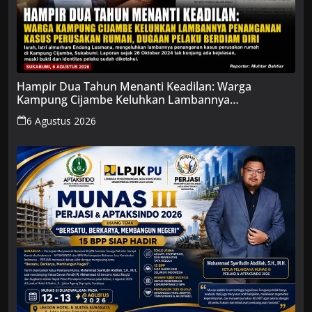
Hampir Dua Tahun Menanti Keadilan: Warga
Kampung Cijambe Keluhkan Lambannya
Penanganan Kasus Perusakan Rumah, Dugaan
6 Agustus 2026
Pelaku Berdiam Diri