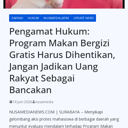
DAERAH
HUKUM
NUSAMEDIA JATIM
UPDATE NEWS
Pengamat Hukum:
Program Makan Bergizi
Gratis Harus Dihentikan,
Jangan Jadikan Uang
Rakyat Sebagai
Bancakan
16 Juni 2026
nusamedia
NUSAMEDIANEWS.COM | SURABAYA – Menyikapi
gelombang aksi protes mahasiswa di berbagai daerah yang
menuntut evaluasi mendalam terhadap Program Makan