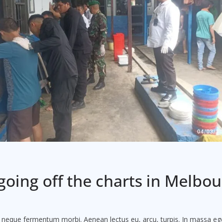
 going off the charts in Melbo
ac neque fermentum morbi. Aenean lectus eu, arcu, turpis. In massa eg