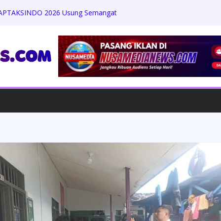
& APTAKSINDO 2026 Usung Semangat
 Membangun Negeri”, 15 BPP Siap Hadir
, LPP-TIPIKOR RI Tegaskan Perkuat
ari Ancaman Korupsi
Kinerja KPPBC Kediri, Optimis Heri
gritas dan Tata Kelola Bersih
anda Zaviera Mahera Azzahra Putri
t Penuh Ukhuwah
enanti Keadilan: Warga Kampung
ambannya Penanganan Kasus Perusakan
u Berdiam Diri