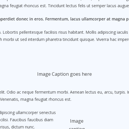
agna feugiat rhoncus est. Tincidunt lectus felis ut semper lacus augue
mperdiet donec in eros. Fermentum, lacus ullamcorper at magna pl
obortis pellentesque facilisis risus habitant. Mollis adipiscing iacul
 morbi ut sed interdum pharetra tincidunt quisque. Viverra hac imperdi
Image Caption goes here
lit. Odio ac neque fermentum morbi. Aenean lectus eu, arcu, turpis. 
. Venenatis, magna feugiat rhoncus est.
Adipiscing ullamcorper senectus
ilisi. Faucibus faucibus diam
Image
 risus, dictum nunc.