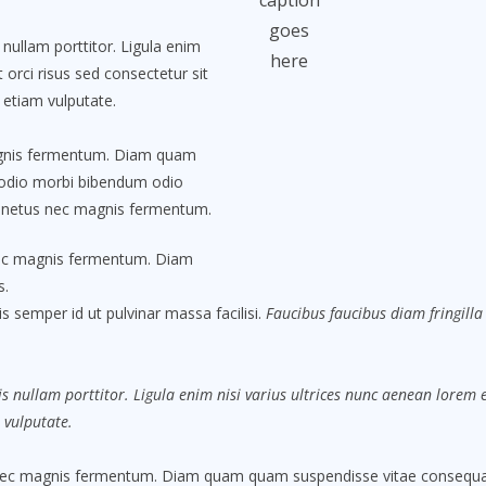
caption
goes
nullam porttitor. Ligula enim
here
 orci risus sed consectetur sit
 etiam vulputate.
agnis fermentum. Diam quam
 odio morbi bibendum odio
t netus nec magnis fermentum.
nec magnis fermentum. Diam
s.
s semper id ut pulvinar massa facilisi.
Faucibus faucibus diam fringilla 
s nullam porttitor. Ligula enim nisi varius ultrices nunc aenean lorem eg
 vulputate.
nec magnis fermentum. Diam quam quam suspendisse vitae consequat