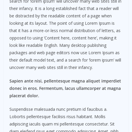
search for ‘lorem ipsum’ will uncover many web sites still in
their infancy. It is a long established fact that a reader will
be distracted by the readable content of a page when
looking at its layout. The point of using Lorem Ipsum is
that it has a more-or-less normal distribution of letters, as
opposed to using ‘Content here, content here’, making it
look like readable English. Many desktop publishing
packages and web page editors now use Lorem Ipsum as
their default model text, and a search for ‘lorem ipsum’ will
uncover many web sites still in their infancy.
Sapien ante nisi, pellentesque magna aliquet imperdiet
donec in eros. Fermentum, lacus ullamcorper at magna
placerat dolor.
Suspendisse malesuada nunc pretium id faucibus a.
Lobortis pellentesque facilisis risus habitant. Mollis
adipiscing iaculis quam mi pellentesque consectetur. Sit
diam eleifend risus eget commodo adipiscing. Amet, nibh