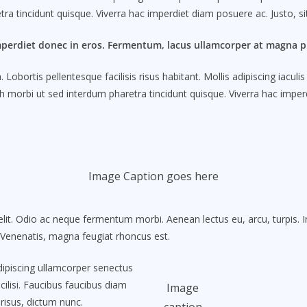
ra tincidunt quisque. Viverra hac imperdiet diam posuere ac. Justo, sit
mperdiet donec in eros. Fermentum, lacus ullamcorper at magna pl
obortis pellentesque facilisis risus habitant. Mollis adipiscing iacul
 morbi ut sed interdum pharetra tincidunt quisque. Viverra hac imperdi
Image Caption goes here
lit. Odio ac neque fermentum morbi. Aenean lectus eu, arcu, turpis. 
. Venenatis, magna feugiat rhoncus est.
Adipiscing ullamcorper senectus
ilisi. Faucibus faucibus diam
Image
 risus, dictum nunc.