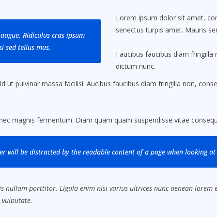
Lorem ipsum dolor sit amet, cons
senectus turpis amet. Mauris sem
augue. Ridiculus cras ipsum
i sed tellus mus.
Faucibus faucibus diam fringilla 
dictum nunc.
ut pulvinar massa facilisi. Aucibus faucibus diam fringilla non, conseq
.
 nec magnis fermentum. Diam quam quam suspendisse vitae consequa
der will be distracted by the readable content of a page when looking at 
s nullam porttitor. Ligula enim nisi varius ultrices nunc aenean lorem eg
 vulputate.