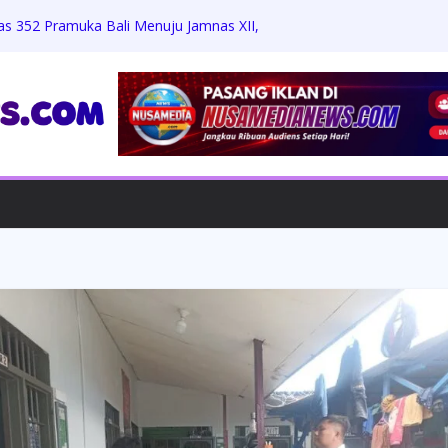
as 352 Pramuka Bali Menuju Jamnas XII,
 dan Jati Diri
Zikri Hakim: Memaafkan Perundungan,
h Beasiswa Penuh
Jumat Berkah, Bagikan Sembako dan
 dengan Warga
rdiansyah Harus Hadapi Proses Hukum,
Praperadilan
ungkam Konfirmasi, Proyek Revitalisasi
 APH Diminta Turun Tangan