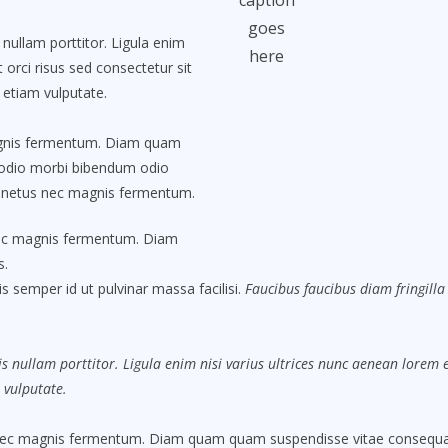
caption
goes
nullam porttitor. Ligula enim
here
 orci risus sed consectetur sit
 etiam vulputate.
agnis fermentum. Diam quam
 odio morbi bibendum odio
t netus nec magnis fermentum.
nec magnis fermentum. Diam
s.
s semper id ut pulvinar massa facilisi.
Faucibus faucibus diam fringilla 
s nullam porttitor. Ligula enim nisi varius ultrices nunc aenean lorem eg
 vulputate.
nec magnis fermentum. Diam quam quam suspendisse vitae consequat