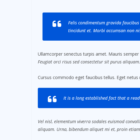
Felis condimentum gravida faucibus 
tincidunt et. Morbi accumsan non nis
Ullamcorper senectus turpis amet. Mauris semper id 
Feugiat orci risus sed consectetur sit purus aliquam
Cursus commodo eget faucibus tellus. Eget netus
It is a long established fact that a rea
Vel nisl, elementum viverra sodales euismod convalli
aliquam. Urna, bibendum aliquet mi et, proin etiam