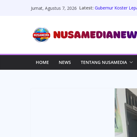
Skip
Latest:
Gubernur Koster Lep
Jumat, Agustus 7, 2026
to
Usung Misi Lingkungan
Kisah Inspiratif M. 
content
Menembus Batas Rai
Polsek Taman Gelar 
Pererat Silaturahmi
KAKI Jatim: Febrie A
Bukan Mengandalkan 
Kepala SDN 050738 B
HOME
NEWS
TENTANG NUSAMEDIA
Rp854 Juta Disorot,