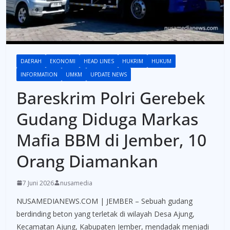
DAERAH
EKONOMI
HEAD LINES
HUKRIM
HUKUM
INFORMATION
UMKM
UPDATE NEWS
Bareskrim Polri Gerebek
Gudang Diduga Markas
Mafia BBM di Jember, 10
Orang Diamankan
7 Juni 2026
nusamedia
NUSAMEDIANEWS.COM | JEMBER – Sebuah gudang
berdinding beton yang terletak di wilayah Desa Ajung,
Kecamatan Ajung, Kabupaten Jember, mendadak menjadi