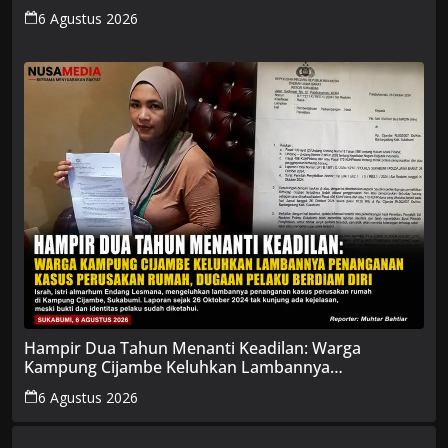
6 Agustus 2026
Hampir Dua Tahun Menanti Keadilan: Warga
Kampung Cijambe Keluhkan Lambannya
Penanganan Kasus Perusakan Rumah, Dugaan
6 Agustus 2026
Pelaku Berdiam Diri