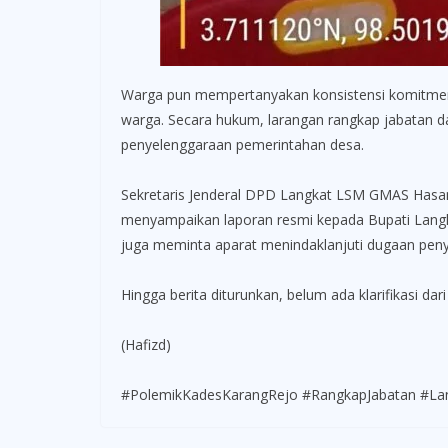
Warga pun mempertanyakan konsistensi komitmen ya
warga. Secara hukum, larangan rangkap jabatan d
penyelenggaraan pemerintahan desa.
Sekretaris Jenderal DPD Langkat LSM GMAS Hasan
menyampaikan laporan resmi kepada Bupati Langk
juga meminta aparat menindaklanjuti dugaan pen
Hingga berita diturunkan, belum ada klarifikasi 
(Hafizd)
#PolemikKadesKarangRejo #RangkapJabatan #La