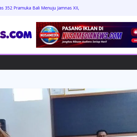
as 352 Pramuka Bali Menuju Jamnas XII,
 dan Jati Diri
Zikri Hakim: Memaafkan Perundungan,
h Beasiswa Penuh
Jumat Berkah, Bagikan Sembako dan
 dengan Warga
rdiansyah Harus Hadapi Proses Hukum,
Praperadilan
ungkam Konfirmasi, Proyek Revitalisasi
 APH Diminta Turun Tangan