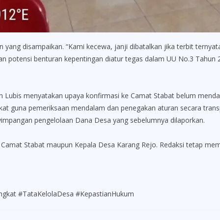
ng disampaikan. “Kami kecewa, janji dibatalkan jika terbit ternyata
an potensi benturan kepentingan diatur tegas dalam UU No.3 Tahun 
 Lubis menyatakan upaya konfirmasi ke Camat Stabat belum mendap
at guna pemeriksaan mendalam dan penegakan aturan secara transpar
yimpangan pengelolaan Dana Desa yang sebelumnya dilaporkan.
dari Camat Stabat maupun Kepala Desa Karang Rejo. Redaksi tetap me
ngkat #TataKelolaDesa #KepastianHukum