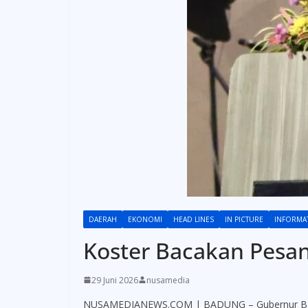
DAERAH
EKONOMI
HEAD LINES
IN PICTURE
INFORMA
Koster Bacakan Pesan
29 Juni 2026
nusamedia
NUSAMEDIANEWS.COM | BADUNG – Gubernur Bali W