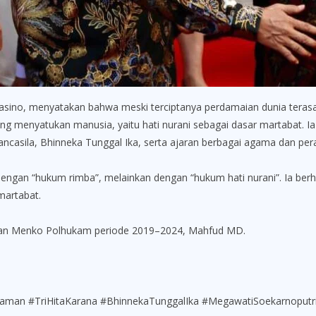
sino, menyatakan bahwa meski terciptanya perdamaian dunia terasa se
ang menyatukan manusia, yaitu hati nurani sebagai dasar martabat.
ancasila, Bhinneka Tunggal Ika, serta ajaran berbagai agama dan per
 dengan “hukum rimba”, melainkan dengan “hukum hati nurani”. Ia be
martabat.
antan Menko Polhukam periode 2019–2024, Mahfud MD.
an #TriHitaKarana #BhinnekaTunggalIka #MegawatiSoekarnoputri