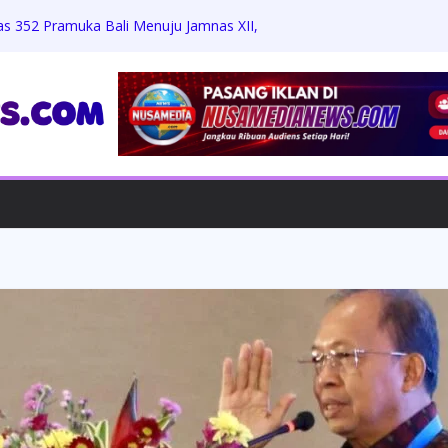
as 352 Pramuka Bali Menuju Jamnas XII,
 dan Jati Diri
Zikri Hakim: Memaafkan Perundungan,
h Beasiswa Penuh
Jumat Berkah, Bagikan Sembako dan
dengan Warga
rdiansyah Harus Hadapi Proses Hukum,
Praperadilan
ungkam Konfirmasi, Proyek Revitalisasi
 APH Diminta Turun Tangan