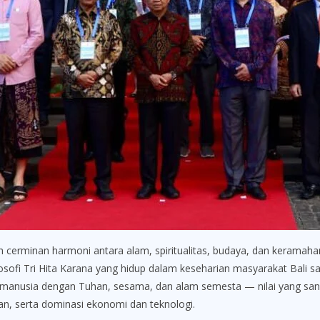
 cerminan harmoni antara alam, spiritualitas, budaya, dan keramah
osofi Tri Hita Karana yang hidup dalam keseharian masyarakat Bali 
manusia dengan Tuhan, sesama, dan alam semesta — nilai yang sanga
lan, serta dominasi ekonomi dan teknologi.