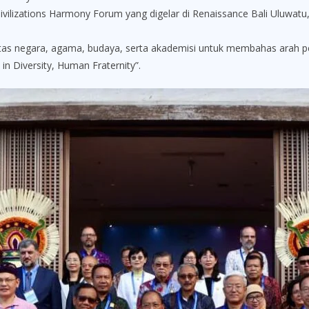
ilizations Harmony Forum yang digelar di Renaissance Bali Uluwatu,
tas negara, agama, budaya, serta akademisi untuk membahas arah pe
 Diversity, Human Fraternity”.