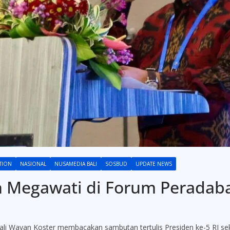
TION
NASIONAL
NUSAMEDIA BALI
SOSBUD
UPDATE NEWS
 Megawati di Forum Peradaba
ayan Koster membacakan sambutan tertulis Presiden ke-5 RI sek