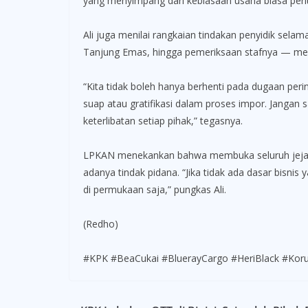
yang menyimpang dari kebiasaan usaha biasa perlu d
Ali juga menilai rangkaian tindakan penyidik sel
Tanjung Emas, hingga pemeriksaan stafnya — menu
“Kita tidak boleh hanya berhenti pada dugaan peri
suap atau gratifikasi dalam proses impor. Jangan
keterlibatan setiap pihak,” tegasnya.
LPKAN menekankan bahwa membuka seluruh jejak ke
adanya tindak pidana. “Jika tidak ada dasar bisnis
di permukaan saja,” pungkas Ali.
(Redho)
#KPK #BeaCukai #BluerayCargo #HeriBlack #Ko