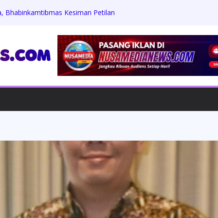
, Bhabinkamtibmas Kesiman Petilan
aga Kamtibmas
an Nelayan Hilang di Perairan Medewi,
itutup
an Gelar Simulasi Tsunami, Kodim
Aktif Latihan Kesiapsiagaan Bencana
ma Kementerian PU Gelar Aksi Bersih
otong Royong Sambut HUT RI ke-81
 dan Keamanan, Bhabinkamtibmas
ndataan Pendatang Non-Permanen