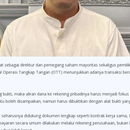
t sebagai direktur dan pemegang saham mayoritas sekaligus pemilik 
 awal Operasi Tangkap Tangan (OTT) menunjukkan adanya transaksi be
ng bukti, maka aliran dana ke rekening pribadinya harus menjadi fok
u boleh disampaikan, namun harus dibuktikan dengan alat bukti yang s
seharusnya didukung dokumen lengkap seperti kontrak kerja sama, fa
bayaran secara umum dilakukan melalui rekening perusahaan, bukan ber