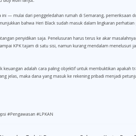
iuji lebih lanjut.
ama ini — mulai dari penggeledahan rumah di Semarang, pemeriksaan
njukkan bahwa Heri Black sudah masuk dalam lingkaran perhatian pe
ntangan penyidikan saja. Penelusuran harus terus ke akar masalahnya
 sampai KPK tajam di satu sisi, namun kurang mendalam menelusuri j
uangan adalah cara paling objektif untuk membuktikan apakah trans
 yang jelas, maka dana yang masuk ke rekening pribadi menjadi petunj
rupsi #Pengawasan #LPKAN