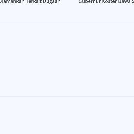
 Diamankan Terkait Dugaan
Gubernur Koster Bawa S