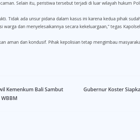
man. Selain itu, peristiwa tersebut terjadi di luar wilayah hukum Po
kti. Tidak ada unsur pidana dalam kasus ini karena kedua pihak suda
warga dan menyelesaikannya secara kekeluargaan,” tegas Kapolse
atakan aman dan kondusif. Pihak kepolisian tetap mengimbau masyaraka
anwil Kemenkum Bali Sambut
Gubernur Koster Siapk
at WBBM