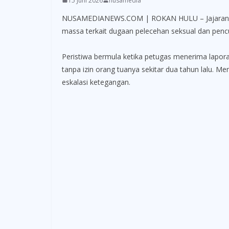
15 Juni 2026
nusamedia
NUSAMEDIANEWS.COM | ROKAN HULU – Jajaran Pol
massa terkait dugaan pelecehan seksual dan pencu
Peristiwa bermula ketika petugas menerima lapor
tanpa izin orang tuanya sekitar dua tahun lalu. 
eskalasi ketegangan.