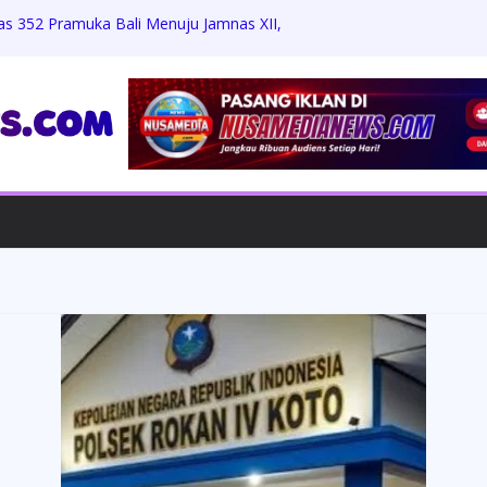
as 352 Pramuka Bali Menuju Jamnas XII,
 dan Jati Diri
Zikri Hakim: Memaafkan Perundungan,
h Beasiswa Penuh
Jumat Berkah, Bagikan Sembako dan
 dengan Warga
rdiansyah Harus Hadapi Proses Hukum,
Praperadilan
ungkam Konfirmasi, Proyek Revitalisasi
 APH Diminta Turun Tangan