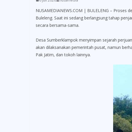
6 Juli 2026
nusamedia
NUSAMEDIANEWS.COM | BULELENG – Proses demokr
Buleleng. Saat ini sedang berlangsung tahap pen
secara bersama-sama.
Desa Sumberklampok menyimpan sejarah perjuang
akan dilaksanakan pemerintah pusat, namun berha
Pak Jatim, dan tokoh lainnya.