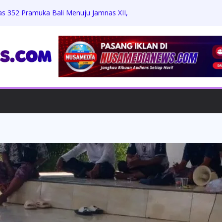
as 352 Pramuka Bali Menuju Jamnas XII,
 dan Jati Diri
Zikri Hakim: Memaafkan Perundungan,
h Beasiswa Penuh
Jumat Berkah, Bagikan Sembako dan
dengan Warga
rdiansyah Harus Hadapi Proses Hukum,
Praperadilan
ungkam Konfirmasi, Proyek Revitalisasi
 APH Diminta Turun Tangan