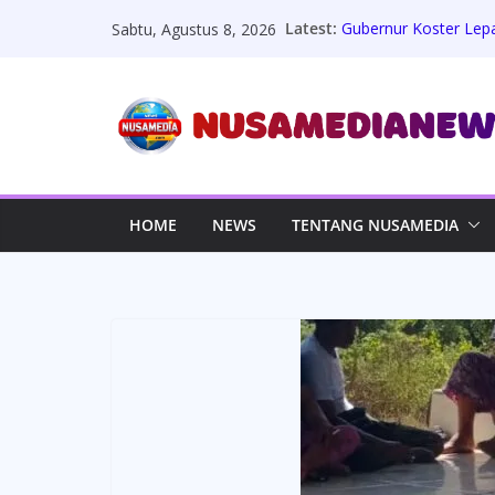
Skip
Latest:
Gubernur Koster Lep
Sabtu, Agustus 8, 2026
to
Usung Misi Lingkungan
Kisah Inspiratif M. 
content
Menembus Batas Rai
Polsek Taman Gelar 
Pererat Silaturahmi 
KAKI Jatim: Febrie A
Bukan Mengandalkan 
Kepala SDN 050738 B
HOME
NEWS
TENTANG NUSAMEDIA
Rp854 Juta Disorot,