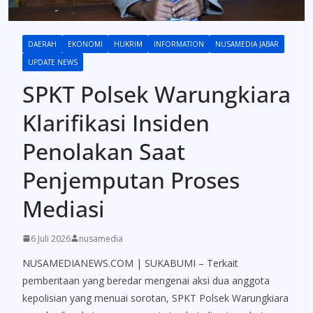
DAERAH
EKONOMI
HUKRIM
INFORMATION
NUSAMEDIA JABAR
UPDATE NEWS
SPKT Polsek Warungkiara
Klarifikasi Insiden
Penolakan Saat
Penjemputan Proses
Mediasi
6 Juli 2026
nusamedia
NUSAMEDIANEWS.COM | SUKABUMI – Terkait
pemberitaan yang beredar mengenai aksi dua anggota
kepolisian yang menuai sorotan, SPKT Polsek Warungkiara