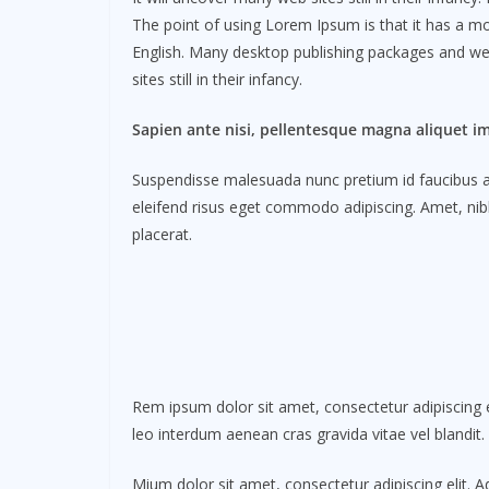
The point of using Lorem Ipsum is that it has a mor
English. Many desktop publishing packages and we
sites still in their infancy.
Sapien ante nisi, pellentesque magna aliquet i
Suspendisse malesuada nunc pretium id faucibus a. L
eleifend risus eget commodo adipiscing. Amet, nibh
placerat.
Rem ipsum dolor sit amet, consectetur adipiscing e
leo interdum aenean cras gravida vitae vel blandit
Mium dolor sit amet, consectetur adipiscing elit. 