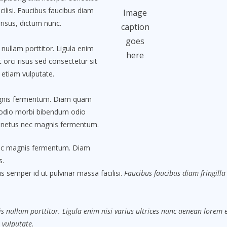
ilisi. Faucibus faucibus diam
Image
 risus, dictum nunc.
caption
goes
nullam porttitor. Ligula enim
here
 orci risus sed consectetur sit
 etiam vulputate.
agnis fermentum. Diam quam
 odio morbi bibendum odio
t netus nec magnis fermentum.
nec magnis fermentum. Diam
s.
s semper id ut pulvinar massa facilisi.
Faucibus faucibus diam fringilla 
s nullam porttitor. Ligula enim nisi varius ultrices nunc aenean lorem eg
 vulputate.