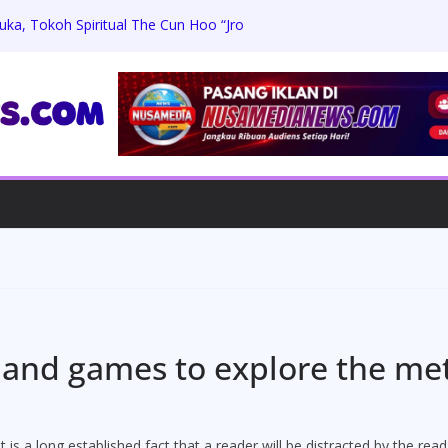
ka, Tokoh Spiritual The Cun Hoo “Jro
, LPP-TIPIKOR RI Tegaskan Perkuat
ari Ancaman Korupsi
Apel Gelar Pasukan LKO Kogabwilhan II
i Kesiapsiagaan Bencana
atroli Sambang, Jaga Kamtibmas dan
an
adiri Ngaben Massal Perdana Desa Adat
Gotong Royong Lestarikan Adat
 and games to explore the me
. It is a long established fact that a reader will be distracted by the r