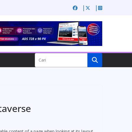
taverse
eadable content of a page when looking at its layout.