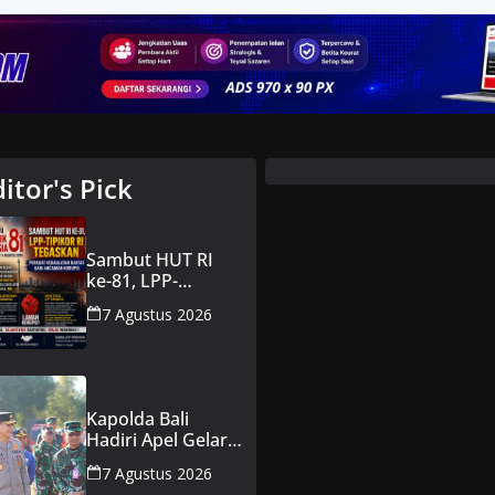
ditor's Pick
Sambut HUT RI
ke-81, LPP-
TIPIKOR RI
7 Agustus 2026
Tegaskan Perkuat
Kedaulatan Rakyat
dari Ancaman
Korupsi
Kapolda Bali
Hadiri Apel Gelar
Pasukan LKO
7 Agustus 2026
Kogabwilhan II