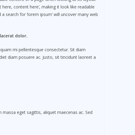
 here, content here’, making it look like readable
 a search for ‘lorem ipsum’ will uncover many web
acerat dolor.
is quam mi pellentesque consectetur. Sit diam
et diam posuere ac. Justo, sit tincidunt laoreet a
In massa eget sagittis, aliquet maecenas ac. Sed