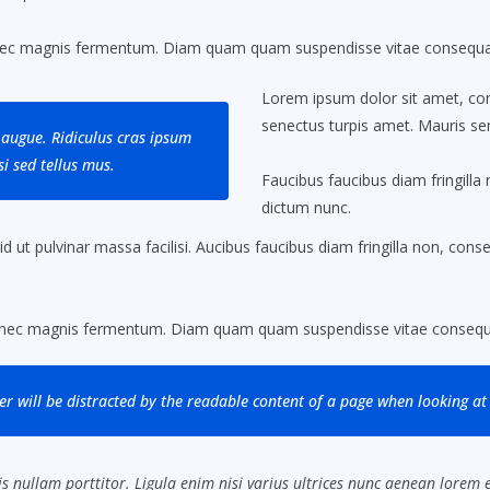
nec magnis fermentum. Diam quam quam suspendisse vitae consequat
Lorem ipsum dolor sit amet, cons
senectus turpis amet. Mauris sem
augue. Ridiculus cras ipsum
i sed tellus mus.
Faucibus faucibus diam fringilla 
dictum nunc.
ut pulvinar massa facilisi. Aucibus faucibus diam fringilla non, conseq
.
 nec magnis fermentum. Diam quam quam suspendisse vitae consequa
der will be distracted by the readable content of a page when looking at 
s nullam porttitor. Ligula enim nisi varius ultrices nunc aenean lorem eg