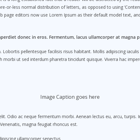
e-or-less normal distribution of letters, as opposed to using ‘Content
b page editors now use Lorem Ipsum as their default model text, and
mperdiet donec in eros. Fermentum, lacus ullamcorper at magna pl
obortis pellentesque facilisis risus habitant. Mollis adipiscing iacul
 morbi ut sed interdum pharetra tincidunt quisque. Viverra hac imperdi
Image Caption goes here
lit. Odio ac neque fermentum morbi. Aenean lectus eu, arcu, turpis. 
. Venenatis, magna feugiat rhoncus est.
Adipiscing ullamcorper senectus