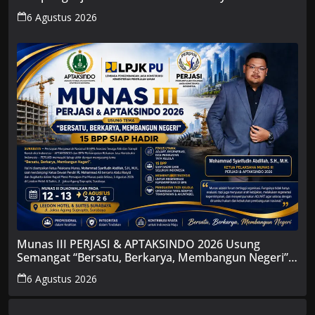
Penanganan Kasus Perusakan Rumah, Dugaan
6 Agustus 2026
Pelaku Berdiam Diri
Munas III PERJASI & APTAKSINDO 2026 Usung
Semangat “Bersatu, Berkarya, Membangun Negeri”,
15 BPP Siap Hadir
6 Agustus 2026