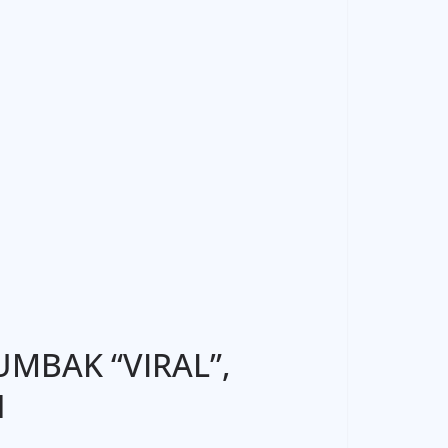
UMBAK “VIRAL”,
N