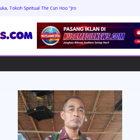
ka, Tokoh Spiritual The Cun Hoo “Jro
, LPP-TIPIKOR RI Tegaskan Perkuat
ari Ancaman Korupsi
Apel Gelar Pasukan LKO Kogabwilhan II
i Kesiapsiagaan Bencana
atroli Sambang, Jaga Kamtibmas dan
an
adiri Ngaben Massal Perdana Desa Adat
Gotong Royong Lestarikan Adat