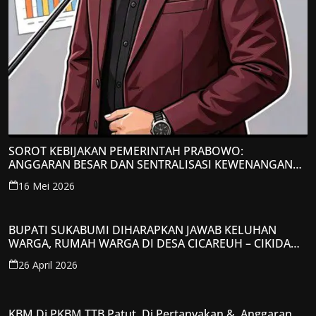
SOROT KEBIJAKAN PEMERINTAH PRABOWO:
ANGGARAN BESAR DAN SENTRALISASI KEWENANGAN
JADI PERHATIAN; LPP-TIPIKOR RI BERIKAN TANGGAPAN
16 Mei 2026
KRITIS
BUPATI SUKABUMI DIHARAPKAN JAWAB KELUHAN
WARGA, RUMAH WARGA DI DESA CICAREUH – CIKIDANG
DIAMBRUKAN
26 April 2026
KBM Di PKBM TTB Patut Di Pertanyakan & Anggaran