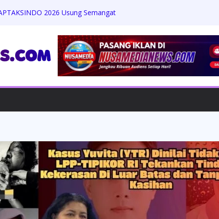
& APTAKSINDO 2026 Usung Semangat
 Membangun Negeri”, 15 BPP Siap Hadir
, LPP-TIPIKOR RI Tegaskan Perkuat
ari Ancaman Korupsi
Kinerja KPPBC Kediri, Optimis Heri
gritas dan Tata Kelola Bersih
anda Zaviera Mahera Azzahra Putri
t Penuh Ukhuwah
enanti Keadilan: Warga Kampung
ambannya Penanganan Kasus Perusakan
u Berdiam Diri