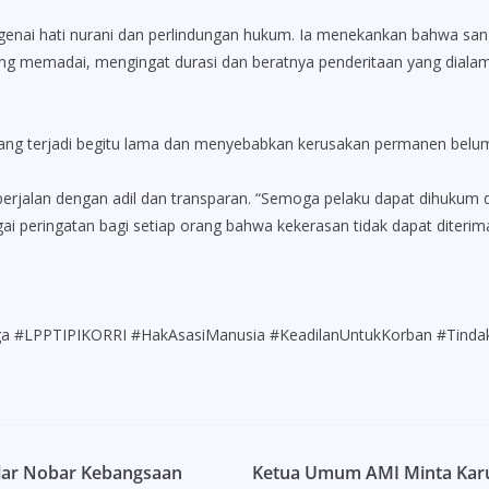
ai hati nurani dan perlindungan hukum. Ia menekankan bahwa sanga
 memadai, mengingat durasi dan beratnya penderitaan yang dialami
ang terjadi begitu lama dan menyebabkan kerusakan permanen belum
berjalan dengan adil dan transparan. “Semoga pelaku dapat dihukum
gai peringatan bagi setiap orang bahwa kekerasan tidak dapat diteri
 #LPPTIPIKORRI #HakAsasiManusia #KeadilanUntukKorban #Tinda
elar Nobar Kebangsaan
Ketua Umum AMI Minta Karut