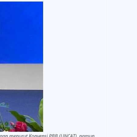
saan menurut Konvensi PBB (UNCAT), namun