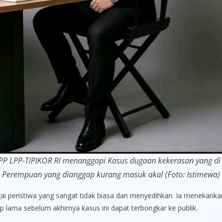
P LPP-TIPIKOR RI menanggapi Kasus dugaan kekerasan yang d
Perempuan yang dianggap kurang masuk akal (Foto: Istimewa)
gai peristiwa yang sangat tidak biasa dan menyedihkan. Ia menekan
 lama sebelum akhirnya kasus ini dapat terbongkar ke publik.