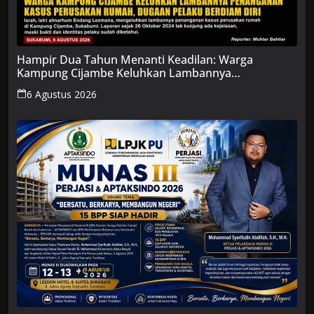
Hampir Dua Tahun Menanti Keadilan: Warga
Kampung Cijambe Keluhkan Lambannya
Penanganan Kasus Perusakan Rumah, Dugaan
6 Agustus 2026
Pelaku Berdiam Diri