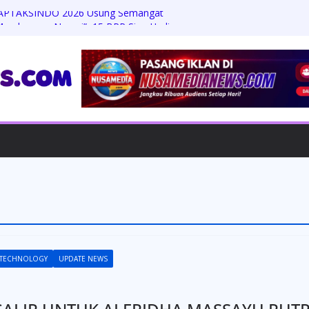
& APTAKSINDO 2026 Usung Semangat
 Membangun Negeri”, 15 BPP Siap Hadir
, LPP-TIPIKOR RI Tegaskan Perkuat
ari Ancaman Korupsi
Kinerja KPPBC Kediri, Optimis Heri
gritas dan Tata Kelola Bersih
anda Zaviera Mahera Azzahra Putri
t Penuh Ukhuwah
enanti Keadilan: Warga Kampung
ambannya Penanganan Kasus Perusakan
u Berdiam Diri
TECHNOLOGY
UPDATE NEWS