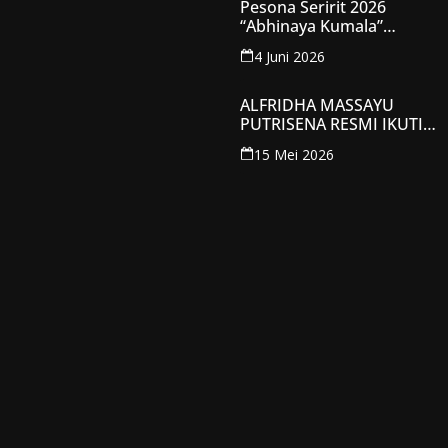
Pesona Seririt 2026
Spiritual
“Abhinaya Kumala”
Sukses Digelar,
4 Juni 2026
Bangkitkan Semangat
Budaya Bali dan Identitas
Daerah
ALFRIDHA MASSAYU
PUTRISENA RESMI IKUTI
TECHNICAL MEETING
15 Mei 2026
GUS YUK KOTA
MOJOKERTO 2026,
KANTONGI NOMOR
PESERTA Y008