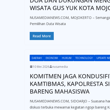
DOA DAN DUKUNGAN MENGA
WISATA GUS YUK KOTA MOJ
NUSAMEDIANEWS.COM, MOJOKERTO – Semangat gen
Pemilihan Duta Wisata
Read More
DAERAH
EKONOMI
HUKUM
TECHNOLOGY
UPDATE N
10 Mei 2026
nusamedia
KOMITMEN JAGA KONDUSIFI
KAMTIBMAS, KAPOLRESTA S
BARENG MAHASISWA
NUSAMEDIANEWS.COM, SIDOARJO – Suasana hang
diskusi terbuka mewarnai kegiatan ngopi bareng 