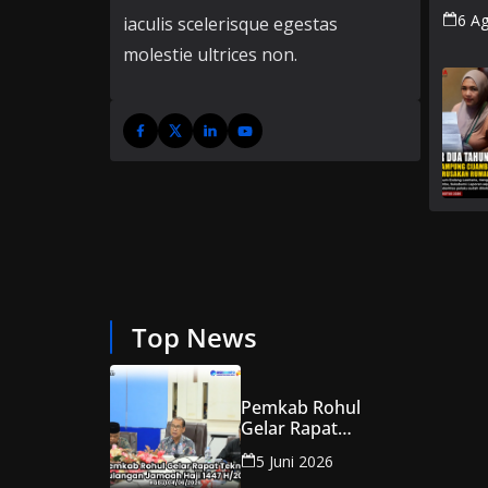
Azzah
6 A
iaculis scelerisque egestas
Berl
Penu
molestie ultrices non.
Top News
Pemkab Rohul
Gelar Rapat
Teknis
5 Juni 2026
Pemulangan