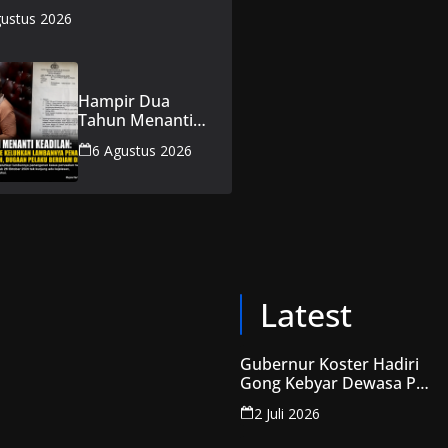
ra Putri
gustus 2026
angsung Khidmat
h Ukhuwah
Hampir Dua
Tahun Menanti
Keadilan: Warga
6 Agustus 2026
Kampung Cijambe
Keluhkan
Lambannya
Penanganan
Kasus Perusakan
Rumah, Dugaan
Pelaku Berdiam
Diri
Latest
Gubernur Koster Hadiri
Gong Kebyar Dewasa PKB
2026, Bangli dan
2 Juli 2026
Denpasar Tampilkan
Karya Penuh Makna